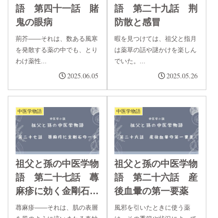
語 第四十一話 賭
語 第二十九話 荆
鬼の眼病
防散と感冒
荊芥――それは、数ある風寒
暇を見つけては、祖父と指月
を発散する薬の中でも、とり
は薬草の話や謎かけを楽しん
わけ薬性...
でいた。...
2025.06.05
2025.05.26
中医学物語
中医学物語
祖父と孫の中医学物
祖父と孫の中医学物
語 第二十七話 蕁
語 第二十六話 産
麻疹に効く金剛石の
後血暈の第一要薬
一手
蕁麻疹――それは、肌の表層
風邪を引いたときに使う薬