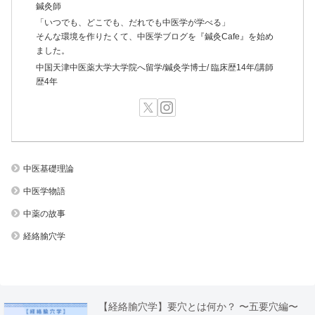
鍼灸師
「いつでも、どこでも、だれでも中医学が学べる」
そんな環境を作りたくて、中医学ブログを『鍼灸Cafe』を始め
ました。
中国天津中医薬大学大学院へ留学/鍼灸学博士/ 臨床歴14年/講師
歴4年
中医基礎理論
中医学物語
中薬の故事
経絡腧穴学
【経絡腧穴学】要穴とは何か？ 〜五要穴編〜