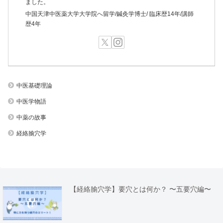
ました。
中国天津中医薬大学大学院へ留学/鍼灸学博士/ 臨床歴14年/講師
歴4年
中医基礎理論
中医学物語
中薬の故事
経絡腧穴学
【経絡腧穴学】要穴とは何か？ 〜五要穴編〜