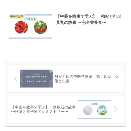
【中薬を故事で学ぶ】 枸杞と打老
中薬の故事
儿丸の故事 〜完全栄養食〜
祖父と孫の中医学物語 第十四話 火
傷と生姜
【中薬を故事で学ぶ】 淡秋石の故事
〜秋露と童子尿のケミストリー〜