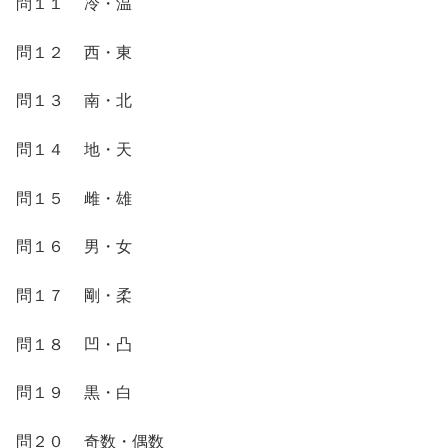
問１１ 冷・温
問１２ 西・東
問１３ 南・北
問１４ 地・天
問１５ 雌・雄
問１６ 男・女
問１７ 剛・柔
問１８ 凹・凸
問１９ 黒・白
問２０ 奇数・偶数