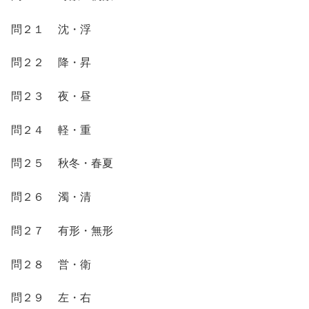
問２１ 沈・浮
問２２ 降・昇
問２３ 夜・昼
問２４ 軽・重
問２５ 秋冬・春夏
問２６ 濁・清
問２７ 有形・無形
問２８ 営・衛
問２９ 左・右